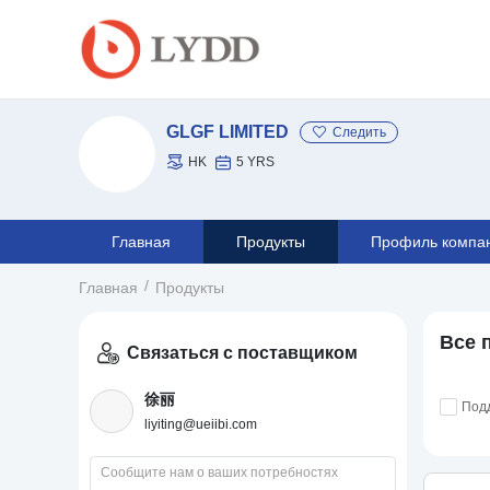
GLGF LIMITED
Следить
HK
5 YRS
Главная
Продукты
Профиль компа
Главная
Продукты
Все 
Связаться с поставщиком
徐丽
Под
liyiting@ueiibi.com