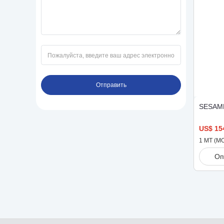
Отправить
SESAM
US$ 15
1
MT
(M
Оп